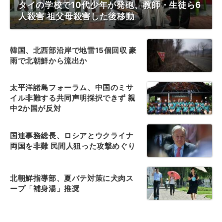
タイの学校で10代少年が発砲、教師・生徒ら6
人殺害 祖父母殺害した後移動
韓国、北西部沿岸で地雷15個回収 豪
雨で北朝鮮から流出か
太平洋諸島フォーラム、中国のミサ
イル非難する共同声明採択できず 親
中2か国が反対
国連事務総長、ロシアとウクライナ
両国を非難 民間人狙った攻撃めぐり
北朝鮮指導部、夏バテ対策に犬肉ス
ープ「補身湯」推奨