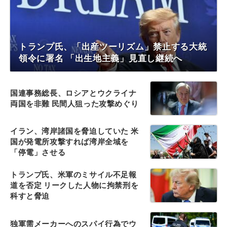
トランプ氏、「出産ツーリズム」禁止する大統
領令に署名 「出生地主義」見直し継続へ
国連事務総長、ロシアとウクライナ
両国を非難 民間人狙った攻撃めぐり
イラン、湾岸諸国を脅迫していた 米
国が発電所攻撃すれば湾岸全域を
「停電」させる
トランプ氏、米軍のミサイル不足報
道を否定 リークした人物に拘禁刑を
科すと脅迫
独軍需メーカーへのスパイ行為でウ