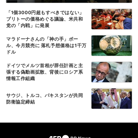
「1個3000円超もすべきではない」
ブリトーの価格めぐる議論、米共和
党の「内戦」に発展
マラドーナさんの「神の手」ボー
ル、今月競売に 落札予想価格は1千万
ドル
ドイツでメルツ首相が辞任計画と主
張する偽動画拡散、背後にロシア系
情報工作組織
サウジ、トルコ、パキスタンが共同
防衛協定締結