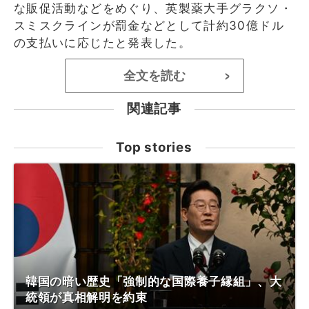
な販促活動などをめぐり、英製薬大手グラクソ・
スミスクラインが罰金などとして計約30億ドル
の支払いに応じたと発表した。
全文を読む
>
関連記事
Top stories
韓国の暗い歴史「強制的な国際養子縁組」、大
統領が真相解明を約束