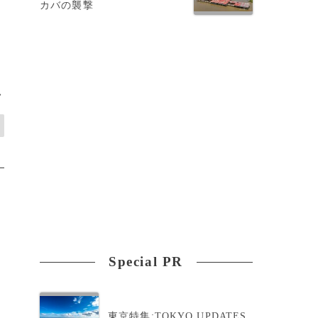
カバの襲撃
>
Special PR
東京特集:TOKYO UPDATES