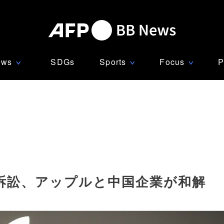
ews
SDGs
Sports
Focus
P
∨
∨
∨
権訴訟、アップルと中国企業が和解