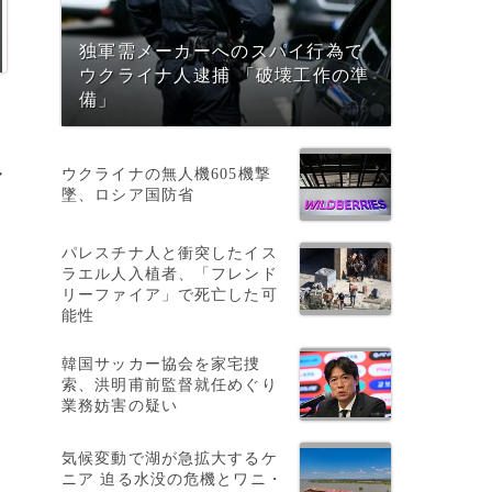
独軍需メーカーへのスパイ行為で
ウクライナ人逮捕 「破壊工作の準
備」
ウクライナの無人機605機撃
ア
墜、ロシア国防省
パレスチナ人と衝突したイス
ラエル人入植者、「フレンド
リーファイア」で死亡した可
能性
韓国サッカー協会を家宅捜
索、洪明甫前監督就任めぐり
業務妨害の疑い
気候変動で湖が急拡大するケ
ニア 迫る水没の危機とワニ・