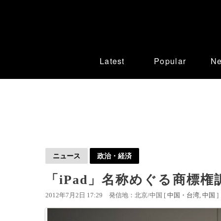
Latest
Popular
N
ニュース
政治・経済
「iPad」名称めぐる商標
2012年7月2日 17:29
発信地：北京/中国 [
中国・台湾
中国
]