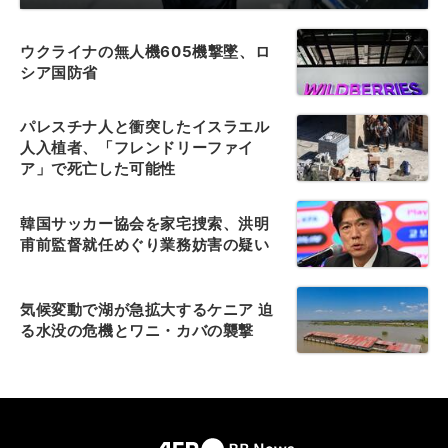
ウクライナの無人機605機撃墜、ロ
シア国防省
パレスチナ人と衝突したイスラエル
人入植者、「フレンドリーファイ
ア」で死亡した可能性
韓国サッカー協会を家宅捜索、洪明
甫前監督就任めぐり業務妨害の疑い
気候変動で湖が急拡大するケニア 迫
る水没の危機とワニ・カバの襲撃