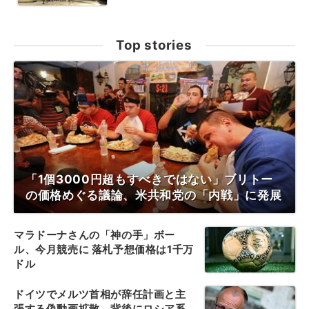
Top stories
「1個3000円超もすべきではない」ブリトー
の価格めぐる議論、米共和党の「内戦」に発展
マラドーナさんの「神の手」ボー
ル、今月競売に 落札予想価格は1千万
ドル
ドイツでメルツ首相が辞任計画と主
張する偽動画拡散、背後にロシア系