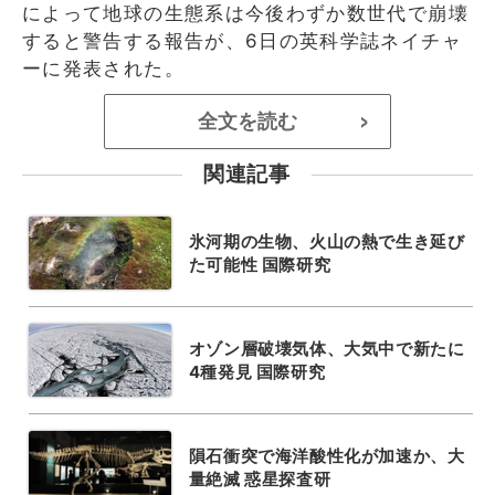
によって地球の生態系は今後わずか数世代で崩壊
すると警告する報告が、6日の英科学誌ネイチャ
ーに発表された。
全文を読む
>
関連記事
氷河期の生物、火山の熱で生き延び
た可能性 国際研究
オゾン層破壊気体、大気中で新たに
4種発見 国際研究
隕石衝突で海洋酸性化が加速か、大
量絶滅 惑星探査研