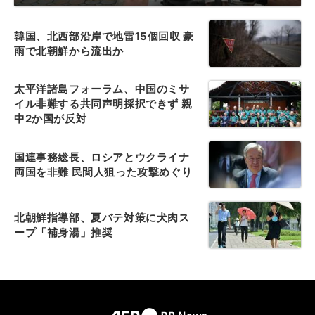
韓国、北西部沿岸で地雷15個回収 豪
雨で北朝鮮から流出か
太平洋諸島フォーラム、中国のミサ
イル非難する共同声明採択できず 親
中2か国が反対
国連事務総長、ロシアとウクライナ
両国を非難 民間人狙った攻撃めぐり
北朝鮮指導部、夏バテ対策に犬肉ス
ープ「補身湯」推奨