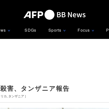
ews
SDGs
Sports
Focus
P
∨
∨
∨
で殺害、タンザニア報告
フリカ
タンザニア
]