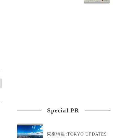
>
Special PR
東京特集:TOKYO UPDATES