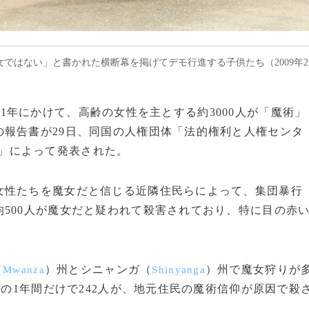
女ではない」と書かれた横断幕を掲げてデモ行進する子供たち（2009年2
2011年にかけて、高齢の女性を主とする約3000人が「魔術」
報告書が29日、同国の人権団体「法的権利と人権センタ
」によって発表された。
性たちを魔女だと信じる近隣住民らによって、集団暴行
500人が魔女だと疑われて殺害されており、特に目の赤
（
）州とシニャンガ（
）州で魔女狩りが
Mwanza
Shinyanga
らの1年間だけで242人が、地元住民の魔術信仰が原因で殺