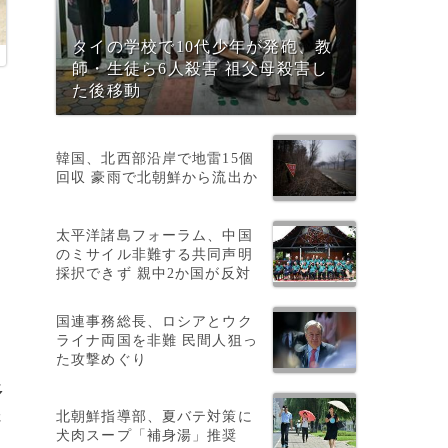
タイの学校で10代少年が発砲、教
師・生徒ら6人殺害 祖父母殺害し
た後移動
韓国、北西部沿岸で地雷15個
回収 豪雨で北朝鮮から流出か
太平洋諸島フォーラム、中国
のミサイル非難する共同声明
採択できず 親中2か国が反対
い
国連事務総長、ロシアとウク
ライナ両国を非難 民間人狙っ
た攻撃めぐり
多
北朝鮮指導部、夏バテ対策に
さ
犬肉スープ「補身湯」推奨