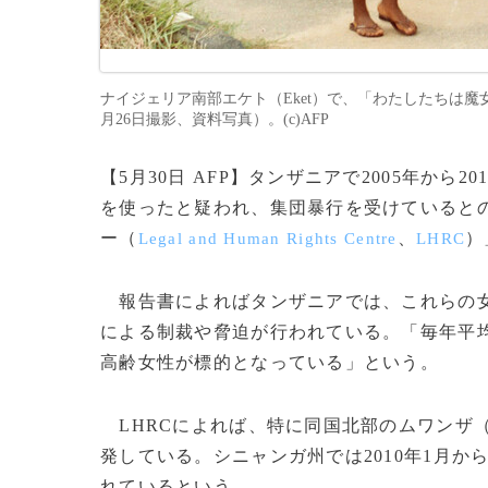
ナイジェリア南部エケト（Eket）で、「わたしたちは魔
月26日撮影、資料写真）。(c)AFP
【5月30日 AFP】タンザニアで2005年から
を使ったと疑われ、集団暴行を受けているとの
ー（
、
）
Legal and Human Rights Centre
LHRC
報告書によればタンザニアでは、これらの女
による制裁や脅迫が行われている。「毎年平均
高齢女性が標的となっている」という。
LHRCによれば、特に同国北部のムワンザ
発している。シニャンガ州では2010年1月か
れているという。