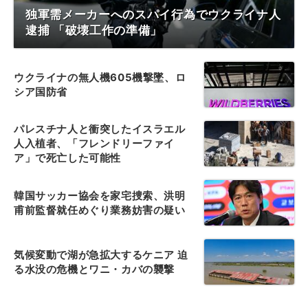
独軍需メーカーへのスパイ行為でウクライナ人
逮捕 「破壊工作の準備」
ウクライナの無人機605機撃墜、ロ
シア国防省
パレスチナ人と衝突したイスラエル
人入植者、「フレンドリーファイ
ア」で死亡した可能性
韓国サッカー協会を家宅捜索、洪明
甫前監督就任めぐり業務妨害の疑い
気候変動で湖が急拡大するケニア 迫
る水没の危機とワニ・カバの襲撃