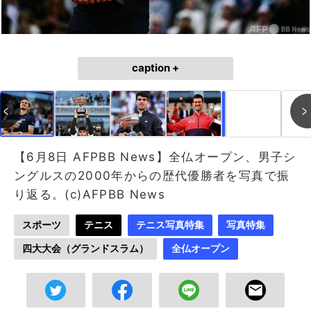
caption +
作成中
画像作成中
【6月8日 AFPBB News】全仏オープン、男子シ
ングルスの2000年からの歴代優勝者を写真で振
り返る。(c)AFPBB News
スポーツ
テニス
テニス写真特集
写真特集
四大大会（グランドスラム）
全仏オープン