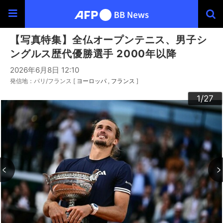
【写真特集】全仏オープンテニス、男子シ
ングルス歴代優勝選手 2000年以降
2026年6月8日 12:10
発信地：パリ/フランス [
ヨーロッパ
フランス
]
20
23
24
26
22
25
27
10
13
14
16
19
12
15
17
18
21
11
3
4
6
9
2
5
7
8
1
/27
/27
/27
/27
/27
/27
/27
/27
/27
/27
/27
/27
/27
/27
/27
/27
/27
/27
/27
/27
/27
/27
/27
/27
/27
/27
/27