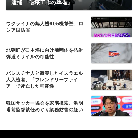
逮捕 「破壊工作の準備」
ウクライナの無人機605機撃墜、ロ
シア国防省
北朝鮮が日本海に向け飛翔体を発射
弾道ミサイルの可能性
パレスチナ人と衝突したイスラエル
人入植者、「フレンドリーファイ
ア」で死亡した可能性
韓国サッカー協会を家宅捜索、洪明
甫前監督就任めぐり業務妨害の疑い