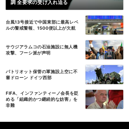
調 全要求の受け入れ迫る
台風13号接近で中国東部に最高レベ
ルの警戒警報、1500便以上が欠航
サウジアラムコの石油施設に無人機
攻撃、フーシ派が声明
パトリオット保管の軍施設上空に不
審ドローン ドイツ西部
FIFA、インファンティーノ会長を貶
める「組織的かつ継続的な妨害」を
非難