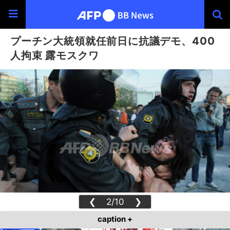
プーチン大統領就任前日に抗議デモ、400
人拘束 露モスクワ
❮
2/10
❯
caption +