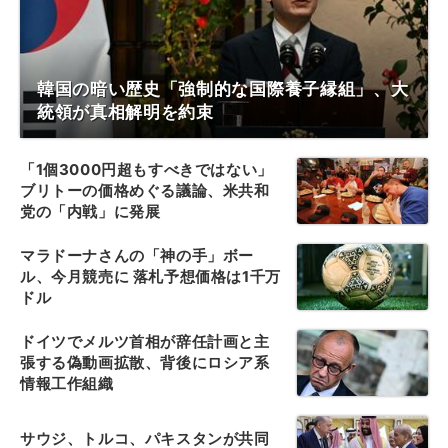
韓国の暗い歴史「強制的な国際養子縁組」、大
統領が真相解明を約束
「1個3000円超もすべきではない」
ブリトーの価格めぐる議論、米共和
党の「内戦」に発展
マラドーナさんの「神の手」ボー
ル、今月競売に 落札予想価格は1千万
ドル
ドイツでメルツ首相が辞任計画と主
張する偽動画拡散、背後にロシア系
情報工作組織
サウジ、トルコ、パキスタンが共同