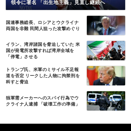
領令に署名 「出生地主義」見直し継続へ
国連事務総長、ロシアとウクライナ
両国を非難 民間人狙った攻撃めぐり
イラン、湾岸諸国を脅迫していた 米
国が発電所攻撃すれば湾岸全域を
「停電」させる
トランプ氏、米軍のミサイル不足報
道を否定 リークした人物に拘禁刑を
科すと脅迫
独軍需メーカーへのスパイ行為でウ
クライナ人逮捕 「破壊工作の準備」