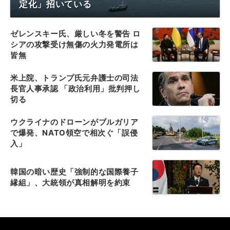
定化」招いている
ゼレンスキー氏、厳しい冬を警告 ロ
シアの攻撃受け無傷の火力発電所は
皆無
米上院、トランプ氏元弁護士の司法
長官人事承認 「政治利用」批判押し
切る
ウクライナのドローンがブルガリア
で爆発、NATO領空で相次ぐ「誤侵
入」
韓国の暗い歴史「強制的な国際養子
縁組」、大統領が真相解明を約束