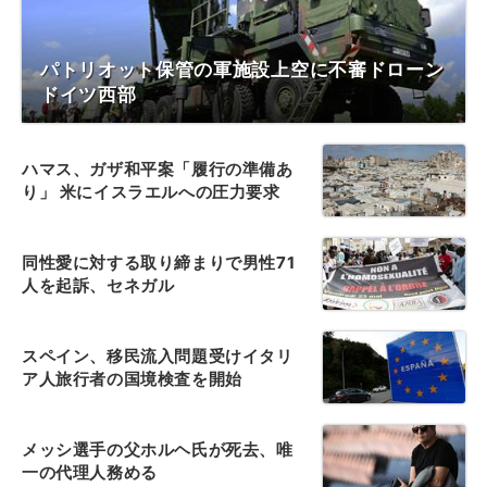
パトリオット保管の軍施設上空に不審ドローン
ドイツ西部
ハマス、ガザ和平案「履行の準備あ
り」 米にイスラエルへの圧力要求
同性愛に対する取り締まりで男性71
人を起訴、セネガル
スペイン、移民流入問題受けイタリ
ア人旅行者の国境検査を開始
メッシ選手の父ホルヘ氏が死去、唯
一の代理人務める