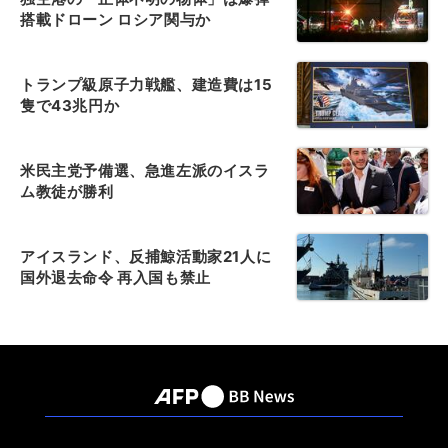
搭載ドローン ロシア関与か
トランプ級原子力戦艦、建造費は15
隻で43兆円か
米民主党予備選、急進左派のイスラ
ム教徒が勝利
アイスランド、反捕鯨活動家21人に
国外退去命令 再入国も禁止