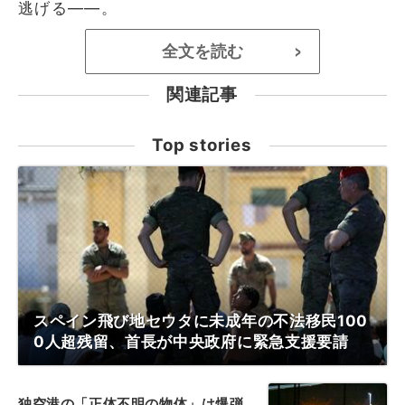
逃げる――。
全文を読む
>
関連記事
Top stories
スペイン飛び地セウタに未成年の不法移民100
0人超残留、首長が中央政府に緊急支援要請
独空港の「正体不明の物体」は爆弾