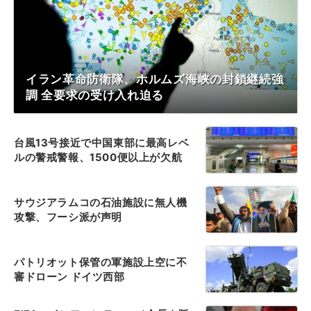
イラン革命防衛隊、ホルムズ海峡の封鎖継続強
調 全要求の受け入れ迫る
台風13号接近で中国東部に最高レベ
ルの警戒警報、1500便以上が欠航
サウジアラムコの石油施設に無人機
攻撃、フーシ派が声明
パトリオット保管の軍施設上空に不
審ドローン ドイツ西部