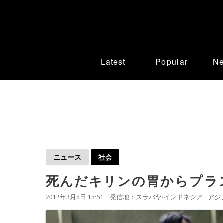
Latest
Popular
N
ニュース
社会
死んだキリンの胃からプラ
2012年3月5日 15:51
発信地：スラバヤ/インドネシア [
アジ