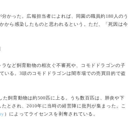
分かった。広報担当者によれば、同園の職員約180人の
誰かから感染したものと思われるという。ただ、「死因は
。
園
ラなど飼育動物の相次ぐ不審死や、コモドドラゴンの子
ている。3頭のコモドドラゴンは闇市場での売買目的で盗
した飼育動物は約500匹に上る。うち数百匹は、肺炎や下
たとされ、2010年に当時の経営陣に批判が集まった。こ
）によってライセンスを剥奪されている。
ry