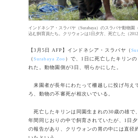
インドネシア・スラバヤ（Surabaya）のスラバヤ動物園（S
込む飼育員たち。クリウォンは1日夕方、死亡した（2012年3月1
【3月5日 AFP】インドネシア・スラバヤ（
Su
（
）で、1日に死亡したキリンの
Surabaya Zoo
れた。動物園側が3日、明らかにした。
来園者が長年にわたって柵越しに投げ与えて
ろ、動物の不審死が相次いでいる。
死亡したキリンは同園生まれの30歳の雄で、名
年間同じおりの中で飼育されていたが、1日夕
の報告があり、クリウォンの胃の中には直径約
いたという。