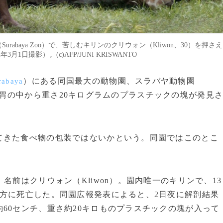
urabaya Zoo）で、苦しむキリンのクリウォン（Kliwon、30）を押さえ
日撮影）。(c)AFP/JUNI KRISWANTO
）にある同国最大の動物園、スラバヤ動物園
rabaya
胃の中から重さ20キログラムのプラスチックの塊が発見
きた食べ物の包装ではないかという。同園ではこのとこ
前はクリウォン（Kliwon）。園内唯一のキリンで、13
方に死亡した。同園広報発表によると、2日夜に解剖結果
60センチ、重さ約20キロものプラスチックの塊が入って