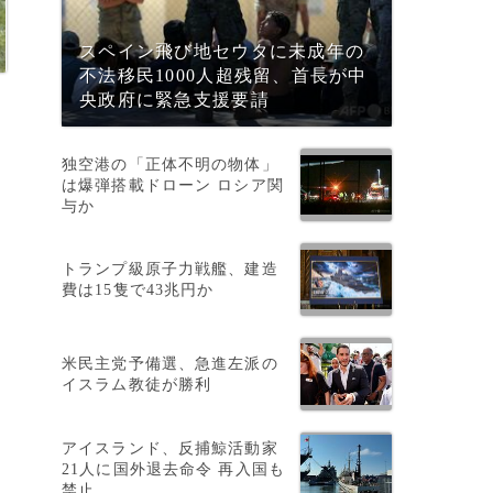
スペイン飛び地セウタに未成年の
不法移民1000人超残留、首長が中
央政府に緊急支援要請
独空港の「正体不明の物体」
は爆弾搭載ドローン ロシア関
与か
さ
トランプ級原子力戦艦、建造
費は15隻で43兆円か
米民主党予備選、急進左派の
イスラム教徒が勝利
アイスランド、反捕鯨活動家
21人に国外退去命令 再入国も
禁止