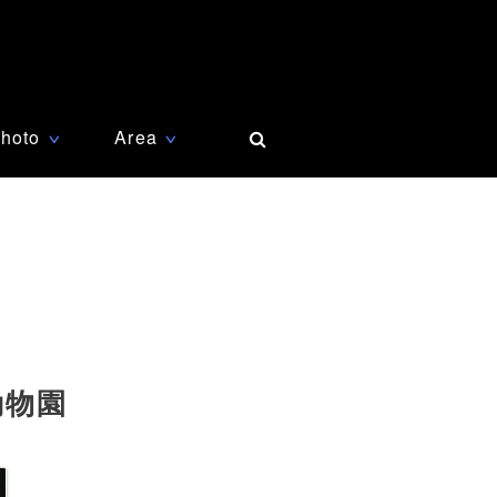
hoto
Area
∨
∨
動物園