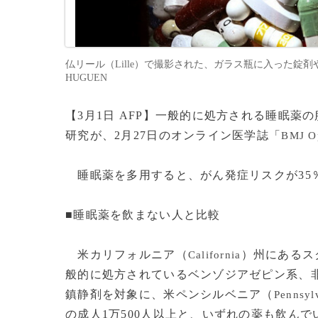
仏リール（Lille）で撮影された、ガラス瓶に入った錠剤やカプ
HUGUEN
【3月1日 AFP】一般的に処方される睡眠
研究が、2月27日のオンライン医学誌「
BMJ O
睡眠薬を多用すると、がん発症リスクが35
■睡眠薬を飲まない人と比較
米カリフォルニア（
）州にあるス
California
般的に処方されているベンゾジアゼピン系、
鎮静剤を対象に、米ペンシルベニア（
Pennsyl
の成人1万500人以上と、いずれの薬も飲んで