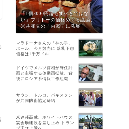
「1個3000円超もすべきではな
い」ブリトーの価格めぐる議論、
米共和党の「内戦」に発展
マラドーナさんの「神の手」
の
ボール、今月競売に 落札予想
価格は1千万ドル
ドイツでメルツ首相が辞任計
画と主張する偽動画拡散、背
後にロシア系情報工作組織
サウジ、トルコ、パキスタン
が共同防衛協定締結
米連邦高裁、ホワイトハウス
歳
宴会場建設を差し止め トラン
プ氏は上訴へ