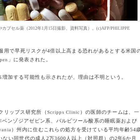
セル薬（2012年1月15日撮影、資料写真）。(c)AFP/PHILIPPE
薬の服用で早死リスクが4倍以上高まる恐れがあるとする米国
」に発表された。
pen
％増加する可能性も示されたが、理由は不明という。
クリップス研究所（
）の医師のチームは、一
Scripps Clinic
非ベンゾジアゼピン系、バルビツール酸系の睡眠薬および
）州内に住むこれらの処方を受けている平均年齢54
vania
いない同世代の成人2万3600人以上（対照群）の2年6か月