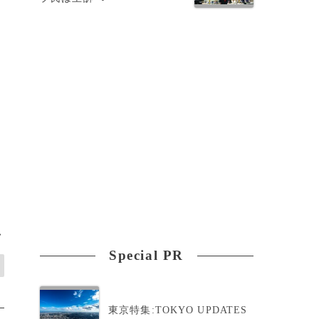
>
Special PR
東京特集:TOKYO UPDATES