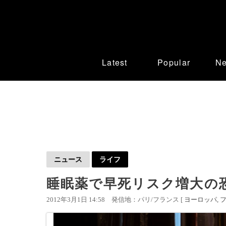
Latest
Popular
N
ニュース
ライフ
睡眠薬で早死リスク増大の
2012年3月1日 14:58
発信地：パリ/フランス [
ヨーロッパ