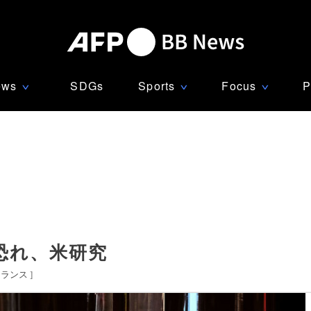
ews
SDGs
Sports
Focus
P
∨
∨
∨
恐れ、米研究
フランス
]