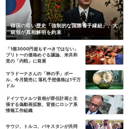
韓国の暗い歴史「強制的な国際養子縁組」、大
統領が真相解明を約束
「1個3000円超もすべきではない」
ブリトーの価格めぐる議論、米共和
党の「内戦」に発展
マラドーナさんの「神の手」ボー
ル、今月競売に 落札予想価格は1千万
ドル
ドイツでメルツ首相が辞任計画と主
張する偽動画拡散、背後にロシア系
情報工作組織
サウジ、トルコ、パキスタンが共同