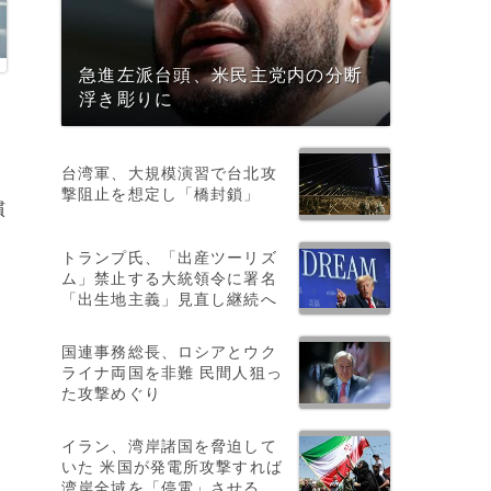
急進左派台頭、米民主党内の分断
浮き彫りに
台湾軍、大規模演習で台北攻
撃阻止を想定し「橋封鎖」
慣
トランプ氏、「出産ツーリズ
ム」禁止する大統領令に署名
「出生地主義」見直し継続へ
国連事務総長、ロシアとウク
ライナ両国を非難 民間人狙っ
た攻撃めぐり
イラン、湾岸諸国を脅迫して
いた 米国が発電所攻撃すれば
湾岸全域を「停電」させる