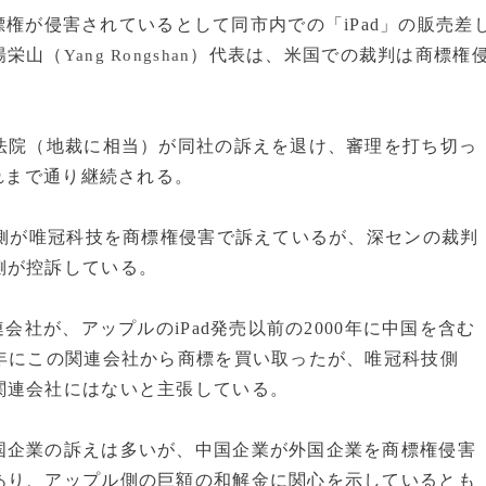
権が侵害されているとして同市内での「iPad」の販売差
楊栄山（
）代表は、米国での裁判は商標権
Yang Rongshan
。
法院（地裁に相当）が同社の訴えを退け、審理を打ち切っ
これまで通り継続される。
ル側が唯冠科技を商標権侵害で訴えているが、深センの裁判
側が控訴している。
会社が、アップルのiPad発売以前の2000年に中国を含む
年にこの関連会社から商標を買い取ったが、唯冠科技側
関連会社にはないと主張している。
企業の訴えは多いが、中国企業が外国企業を商標権侵害
あり、アップル側の巨額の和解金に関心を示しているとも