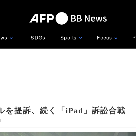
ews
SDGs
Sports
Focus
P
∨
∨
∨
ルを提訴、続く「iPad」訴訟合戦
]