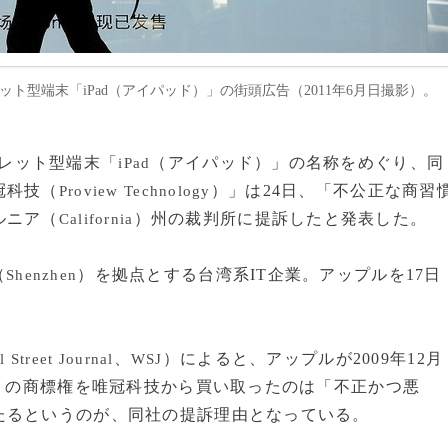
ブレット型端末「iPad（アイパッド）」の街頭広告（2011年6月日撮影）。
レット型端末「
（アイパッド）」の名称をめぐり、同
iPad
冠科技（
）」は24日、「不公正な商習
Proview Technology
ルニア（
）州の裁判所に提訴したと発表した。
California
（
）を拠点とする台湾系IT企業。アップルを17日
Shenzhen
、
）によると、アップルが2009年12月
l Street Journal
WSJ
d」の商標権を唯冠科技から買い取ったのは「不正かつ悪
たるというのが、同社の提訴理由となっている。