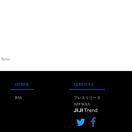
News
OTHER
SERVICES
RSS
プレスリリース
AFP WAA