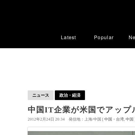
Latest
Popular
N
ニュース
政治・経済
中国IT企業が米国でアップ
2012年2月24日 20:34
発信地：上海/中国 [
中国・台湾
中国