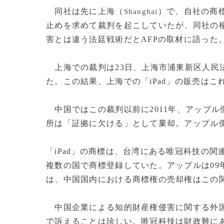
同社は先に上海（
）で、自社の商標
Shanghai
止めを求めて裁判を起こしていたが、同社の
害とは違う法廷戦術だとAFPの取材に語った
上海での裁判は23日、上海市浦東新区人民
た。この結果、上海での「iPad」の販売は
中国ではこの裁判以前に2011年、アップ
所は「証拠に欠ける」として棄却。アップル
「iPad」の商標は、台湾にある唯冠科技の関連
複数の国で商標登録していた。アップルは09
は、中国国内における商標権の売却権はこの
中国企業による知的財産権侵害に関する外国
で訴えることは珍しい。唯冠科技は財政難に