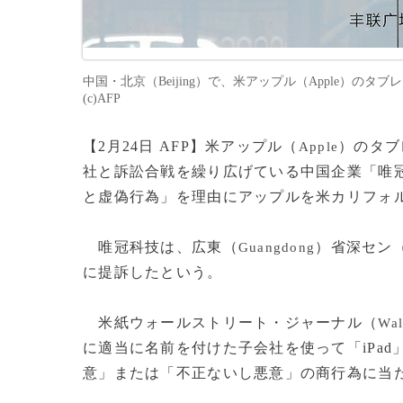
中国・北京（Beijing）で、米アップル（Apple）のタ
(c)AFP
【2月24日 AFP】米アップル（
）のタブ
Apple
社と訴訟合戦を繰り広げている中国企業「唯
と虚偽行為」を理由にアップルを米カリフォ
唯冠科技は、広東（
）省深セン
Guangdong
に提訴したという。
米紙ウォールストリート・ジャーナル（
Wal
に適当に名前を付けた子会社を使って「iPa
意」または「不正ないし悪意」の商行為に当