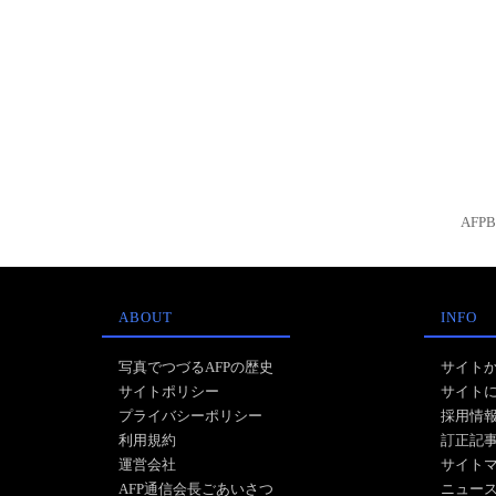
AFP
ABOUT
INFO
写真でつづるAFPの歴史
サイト
サイトポリシー
サイト
プライバシーポリシー
採用情
利用規約
訂正記
運営会社
サイト
AFP通信会長ごあいさつ
ニュー