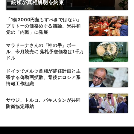
統領が真相解明を約束
「1個3000円超もすべきではない」
ブリトーの価格めぐる議論、米共和
党の「内戦」に発展
マラドーナさんの「神の手」ボー
ル、今月競売に 落札予想価格は1千万
ドル
ドイツでメルツ首相が辞任計画と主
張する偽動画拡散、背後にロシア系
情報工作組織
サウジ、トルコ、パキスタンが共同
防衛協定締結