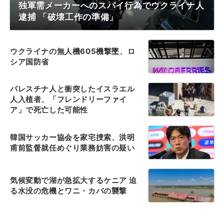
独軍需メーカーへのスパイ行為でウクライナ人
逮捕 「破壊工作の準備」
ウクライナの無人機605機撃墜、ロ
シア国防省
パレスチナ人と衝突したイスラエル
人入植者、「フレンドリーファイ
ア」で死亡した可能性
韓国サッカー協会を家宅捜索、洪明
甫前監督就任めぐり業務妨害の疑い
気候変動で湖が急拡大するケニア 迫
る水没の危機とワニ・カバの襲撃