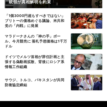
統領が真相解明を約束
「1個3000円超もすべきではない」
ブリトーの価格めぐる議論、米共和
党の「内戦」に発展
マラドーナさんの「神の手」ボー
ル、今月競売に 落札予想価格は1千万
ドル
ドイツでメルツ首相が辞任計画と主
張する偽動画拡散、背後にロシア系
情報工作組織
サウジ、トルコ、パキスタンが共同
防衛協定締結