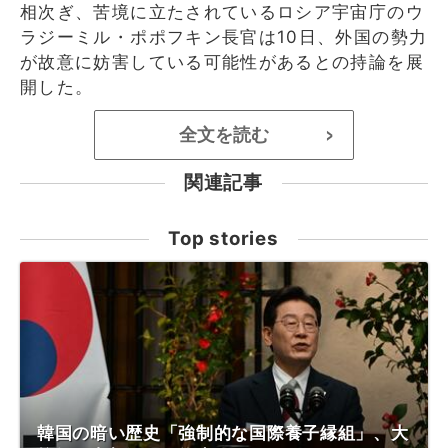
相次ぎ、苦境に立たされているロシア宇宙庁のウ
ラジーミル・ポポフキン長官は10日、外国の勢力
が故意に妨害している可能性があるとの持論を展
開した。
全文を読む
>
関連記事
Top stories
韓国の暗い歴史「強制的な国際養子縁組」、大