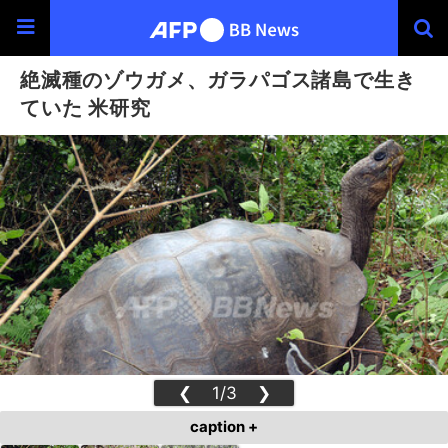
絶滅種のゾウガメ、ガラパゴス諸島で生き
ていた 米研究
❮
1/3
❯
caption +