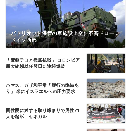
パトリオット保管の軍施設上空に不審ドローン
ドイツ西部
「麻薬テロと徹底抗戦」 コロンビア
新大統領就任翌日に連続爆破
ハマス、ガザ和平案「履行の準備あ
り」 米にイスラエルへの圧力要求
同性愛に対する取り締まりで男性71
人を起訴、セネガル