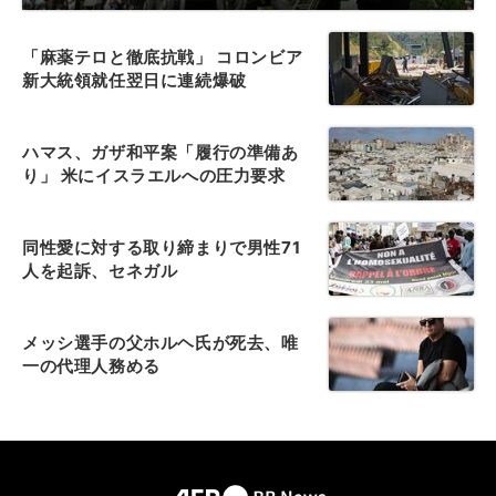
「麻薬テロと徹底抗戦」 コロンビア
新大統領就任翌日に連続爆破
ハマス、ガザ和平案「履行の準備あ
り」 米にイスラエルへの圧力要求
同性愛に対する取り締まりで男性71
人を起訴、セネガル
メッシ選手の父ホルヘ氏が死去、唯
一の代理人務める