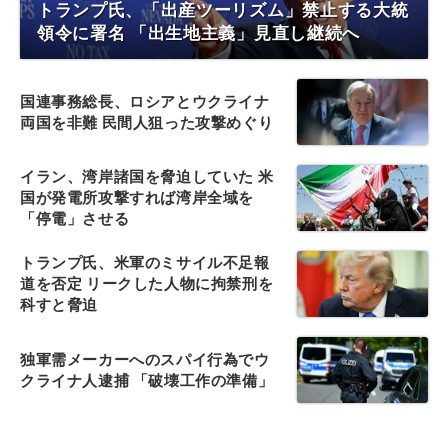
トランプ氏、「出産ツーリズム」禁止する大統
領令に署名 「出生地主義」見直し継続へ
国連事務総長、ロシアとウクライナ
両国を非難 民間人狙った攻撃めぐり
イラン、湾岸諸国を脅迫していた 米
国が発電所攻撃すれば湾岸全域を
「停電」させる
トランプ氏、米軍のミサイル不足報
道を否定 リークした人物に拘禁刑を
科すと脅迫
独軍需メーカーへのスパイ行為でウ
クライナ人逮捕 「破壊工作の準備」