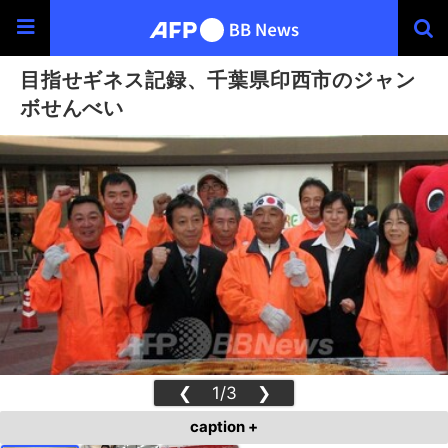
目指せギネス記録、千葉県印西市のジャン
ボせんべい
❮
1/3
❯
caption +