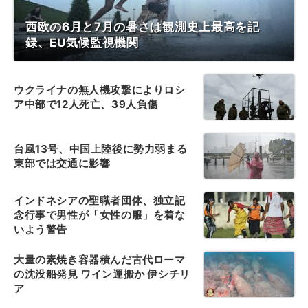
西欧の6月と7月の暑さは観測史上最高を記
録、EU気候監視機関
ウクライナの無人機攻撃によりロシ
ア中部で12人死亡、39人負傷
台風13号、中国上陸後に勢力弱まる
東部では交通に影響
インドネシアの聖職者団体、独立記
念行事で男性が「女性の服」を着な
いよう警告
大量の素焼き容器積んだ古代ローマ
の沈没船発見 ワイン運搬か 伊シチリ
ア