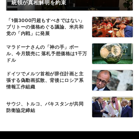
統領が真相解明を約束
「1個3000円超もすべきではない」
ブリトーの価格めぐる議論、米共和
党の「内戦」に発展
マラドーナさんの「神の手」ボー
ル、今月競売に 落札予想価格は1千万
ドル
ドイツでメルツ首相が辞任計画と主
張する偽動画拡散、背後にロシア系
情報工作組織
サウジ、トルコ、パキスタンが共同
防衛協定締結