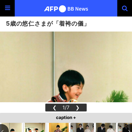
5歳の悠仁さまが「着袴の儀」
❮
1/7
❯
caption +