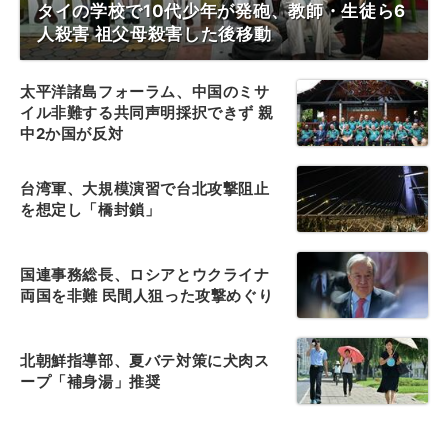
タイの学校で10代少年が発砲、教師・生徒ら6
人殺害 祖父母殺害した後移動
太平洋諸島フォーラム、中国のミサ
イル非難する共同声明採択できず 親
中2か国が反対
台湾軍、大規模演習で台北攻撃阻止
を想定し「橋封鎖」
国連事務総長、ロシアとウクライナ
両国を非難 民間人狙った攻撃めぐり
北朝鮮指導部、夏バテ対策に犬肉ス
ープ「補身湯」推奨