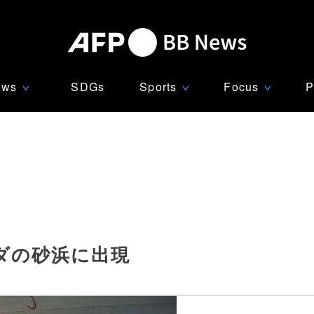
ews
SDGs
Sports
Focus
P
∨
∨
∨
ダの砂浜に出現