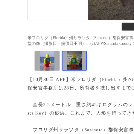
米フロリダ（Florida）州サラソタ（Sarasota）郡
型の像（撮影日・提供日不明）。(c)AFP/Sarasota County Sheri
【10月30日 AFP】米フロリダ（
）州の
Florida
保安官事務所は28日、所有者を捜し出すまで
全長2.5メートル、重さ約45キログラムの
）の砂浜。これまで、人形を持ってき
sta Key
フロリダ州サラソタ（
）郡保安官
Sarasota