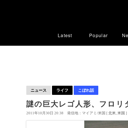
Latest
Popular
N
ニュース
ライフ
こぼれ話
謎の巨大レゴ人形、フロリ
2011年10月30日 20:38
発信地：マイアミ/米国 [
北米
米国
]