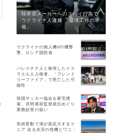
独軍需メーカーへのスパイ行為で
ウクライナ人逮捕 「破壊工作の準
備」
ウクライナの無人機605機撃
墜、ロシア国防省
パレスチナ人と衝突したイス
ラエル人入植者、「フレンド
。
リーファイア」で死亡した可
能性
韓国サッカー協会を家宅捜
索、洪明甫前監督就任めぐり
e
業務妨害の疑い
気候変動で湖が急拡大するケ
同
ニア 迫る水没の危機とワニ・