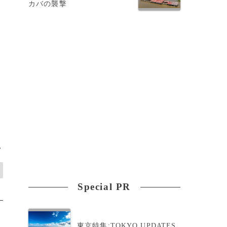
カバの襲撃
>
Special PR
東京特集:TOKYO UPDATES