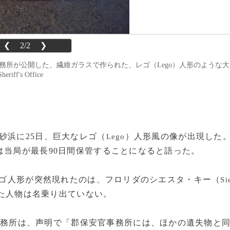
❮
2/2
❯
保安官事務所が公開した、繊維ガラスで作られた、レゴ（Lego）人形のような大
ff's Office
砂浜に25日、巨大なレゴ（
）人形風の像が出現した
Lego
は当局が最長90日間保管することになると語った。
レゴ人形が突然現れたのは、フロリダのシエスタ・キー（
Si
た人物は名乗り出ていない。
事務所は、声明で「郡保安官事務所には、ほかの遺失物と