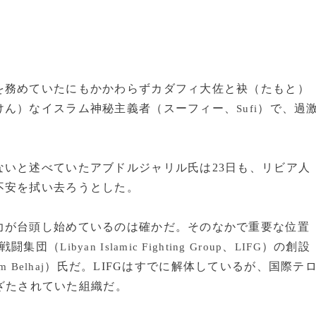
務めていたにもかかわらずカダフィ大佐と袂（たもと）
けん）なイスラム神秘主義者（スーフィー、
）で、過
Sufi
。
いと述べていたアブドルジャリル氏は23日も、リビア人
不安を拭い去ろうとした。
が台頭し始めているのは確かだ。そのなかで重要な位置
ム戦闘集団（
、
）の創設
Libyan Islamic Fighting Group
LIFG
）氏だ。LIFGはすでに解体しているが、国際テ
m Belhaj
ざたされていた組織だ。