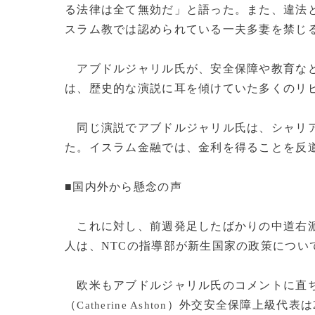
る法律は全て無効だ」と語った。また、違法と
スラム教では認められている一夫多妻を禁じ
アブドルジャリル氏が、安全保障や教育など
は、歴史的な演説に耳を傾けていた多くのリ
同じ演説でアブドルジャリル氏は、シャリア
た。イスラム金融では、金利を得ることを反
■国内外から懸念の声
これに対し、前週発足したばかりの中道右
人は、NTCの指導部が新生国家の政策につい
欧米もアブドルジャリル氏のコメントに直
（
）外交安全保障上級代表は
Catherine Ashton