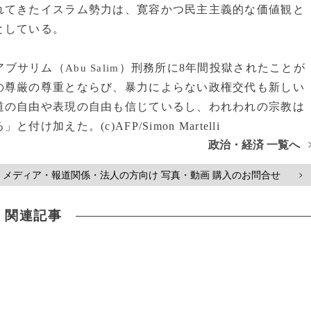
てきたイスラム勢力は、寛容かつ民主主義的な価値観と
としている。
アブサリム（
）刑務所に8年間投獄されたことが
Abu Salim
の尊厳の尊重とならび、暴力によらない政権交代も新しい
道の自由や表現の自由も信じているし、われわれの宗教は
えた。(c)AFP/Simon Martelli
政治・経済 一覧へ
メディア・報道関係・法人の方向け 写真・動画 購入のお問合せ
>
関連記事