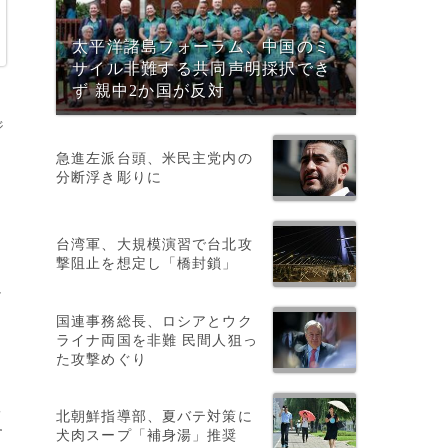
太平洋諸島フォーラム、中国のミ
サイル非難する共同声明採択でき
ず 親中2か国が反対
ジ
急進左派台頭、米民主党内の
分断浮き彫りに
台湾軍、大規模演習で台北攻
撃阻止を想定し「橋封鎖」
け
シ
国連事務総長、ロシアとウク
ライナ両国を非難 民間人狙っ
た攻撃めぐり
g
北朝鮮指導部、夏バテ対策に
す
犬肉スープ「補身湯」推奨