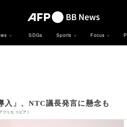
ews
SDGs
Sports
Focus
P
∨
∨
∨
導入」、NTC議長発言に懸念も
アフリカ
リビア
]