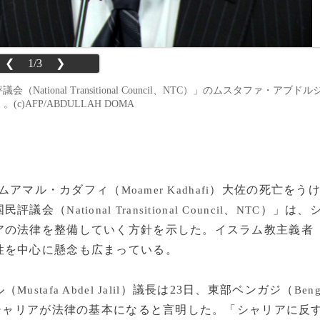
❮
1/3
❯
tional Transitional Council、NTC）」のムスタファ・アブドル
）。(c)AFP/ABDULLAH DOMA
たムアマル・カダフィ（
）大佐の死亡をう
Moamer Kadhafi
国民評議会（
、
）」は、
National Transitional Council
NTC
アの法律を整備していく方針を示した。イスラム教主義者
性を中心に懸念も広まっている。
ル（
）議長は23日、東部ベンガジ（
Mustafa Abdel Jalil
Ben
シャリアが法律の基本になると言明した。「シャリアに反