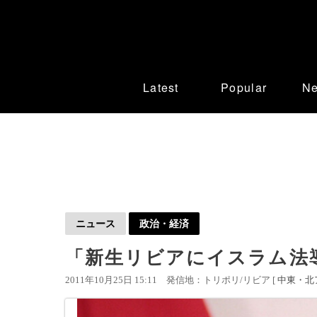
Latest
Popular
N
ニュース
政治・経済
「新生リビアにイスラム法
2011年10月25日 15:11
発信地：トリポリ/リビア [
中東・北