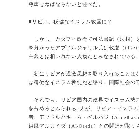
尊重せねばならないと述べた。
■リビア、穏健なイスラム教国に？
しかし、カダフィ政権で司法書記（法相）を
を分かったアブドルジャリル氏は敬虔（けい
主義とは相いれない人物だとみなされている
新生リビアが過激思想を取り入れることはな
は穏健なイスラム教徒だと語り、国際社会の
それでも、リビア国内の政界でイスラム勢力
を占めるとみられる1人が、リビア・イスラ
者、アブドルハキーム・ベルハジ（
Abdelhaki
組織アルカイダ（
）との関連が取り
Al-Qaeda