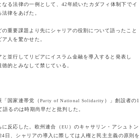
なる法律の一例として、42年続いたカダフィ体制下でイ
る法律をあげた。
の重要課題より先にシャリアの役割について語ったこと
ビア人を驚かせた。
と並行してリビアにイスラム金融を導入すると発表し
道徳的とみなして禁じている。
派「国家連帯党（
）」創設者の1
Party of National Solidarity
て語るのは時期尚早だと批判した。
ちに反応した。欧州連合（
）のキャサリン・アシュトン
EU
24日、シャリアの導入に際しては人権と民主主義の原則を