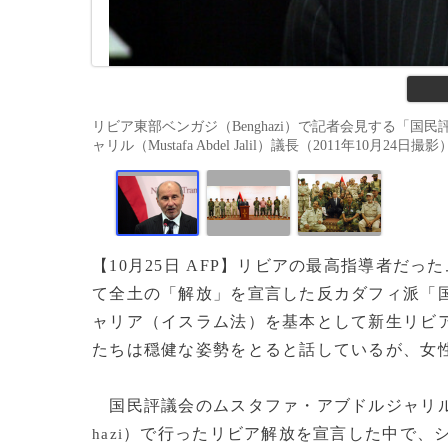
リビア東部ベンガジ（Benghazi）で記者会見する「国民評議会（Na
ャリル（Mustafa Abdel Jalil）議長（2011年10月24日撮影
【10月25日 AFP】リビアの最高指導者だっ
て全土の「解放」を宣言した反カダフィ派「
ャリア（イスラム法）を基本として新生リビ
たちは穏健な姿勢をとると話しているが、女
国民評議会のムスタファ・アブドルジャリ
）で行ったリビア解放を宣言した中で、
hazi