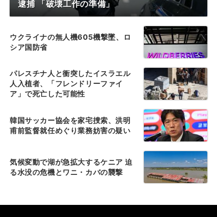
逮捕 「破壊工作の準備」
ウクライナの無人機605機撃墜、ロ
シア国防省
パレスチナ人と衝突したイスラエル
人入植者、「フレンドリーファイ
ア」で死亡した可能性
韓国サッカー協会を家宅捜索、洪明
甫前監督就任めぐり業務妨害の疑い
気候変動で湖が急拡大するケニア 迫
る水没の危機とワニ・カバの襲撃