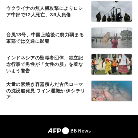
ウクライナの無人機攻撃によりロシ
ア中部で12人死亡、39人負傷
台風13号、中国上陸後に勢力弱まる
東部では交通に影響
インドネシアの聖職者団体、独立記
念行事で男性が「女性の服」を着な
いよう警告
大量の素焼き容器積んだ古代ローマ
の沈没船発見 ワイン運搬か 伊シチリ
ア