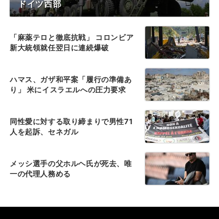
ドイツ西部
「麻薬テロと徹底抗戦」 コロンビア
新大統領就任翌日に連続爆破
ハマス、ガザ和平案「履行の準備あ
り」 米にイスラエルへの圧力要求
同性愛に対する取り締まりで男性71
人を起訴、セネガル
メッシ選手の父ホルヘ氏が死去、唯
一の代理人務める