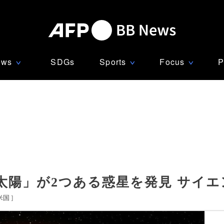
ews
SDGs
Sports
Focus
P
∨
∨
∨
太陽」が2つある惑星を発見 サイエ
米国
]