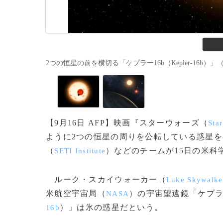
2つの恒星の前を横切る「ケプラー16b（Kepler-16b）」（2011年
【9月16日 AFP】映画『スターウォーズ（
Sta
ように2つの恒星の周りを公転している惑星を
（
）などのチームが15日の米科
SETI Institute
ルーク・スカイウォーカー（
Luke Skywalke
米航空宇宙局（
）の宇宙望遠鏡「ケプ
NASA
）」は氷の惑星だという。
16b