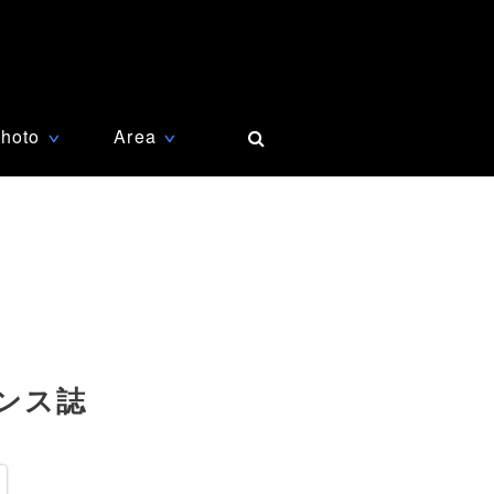
hoto
Area
∨
∨
ンス誌