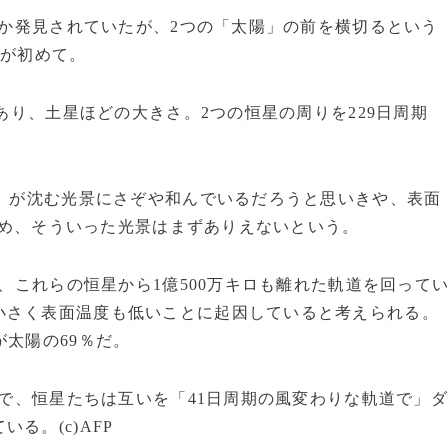
か発見されていたが、2つの「太陽」の前を横切るという
bが初めて。
あり、土星ほどの大きさ。2つの恒星の周りを229日周期
陽」が沈む光景にさぞや和んでいるだろうと思いきや、表面
るため、そういった光景はまずありえないという。
これらの恒星から1億500万キロも離れた軌道を回って
小さく表面温度も低いことに起因していると考えられる。
が太陽の69％だ。
方で、恒星たちは互いを「41日周期の風変わりな軌道で」
る。(c)AFP