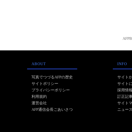
AFP
ABOUT
INFO
写真でつづるAFPの歴史
サイト
サイトポリシー
サイト
プライバシーポリシー
採用情
利用規約
訂正記
運営会社
サイト
AFP通信会長ごあいさつ
ニュー