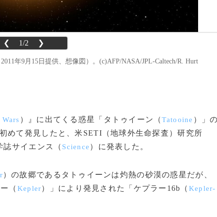
❮
1/2
❯
9月15日提供、想像図）。(c)AFP/NASA/JPL-Caltech/R. Hurt
）』に出てくる惑星「タトゥイーン（
）」
r Wars
Tatooine
初めて発見したと、米SETI（地球外生命探査）研究所
学誌サイエンス（
）に発表した。
Science
）の故郷であるタトゥイーンは灼熱の砂漠の惑星だが、
r
ラー（
）」により発見された「ケプラー16b（
Kepler
Kepler-