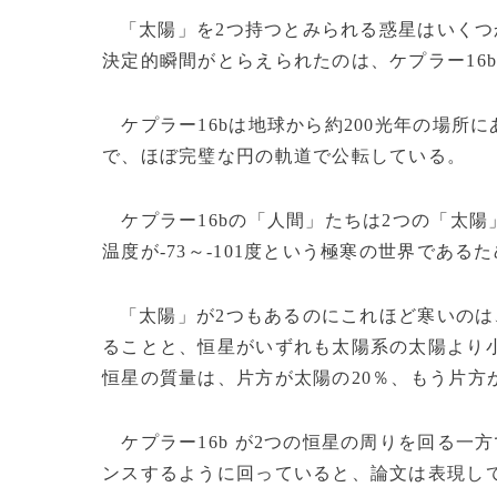
「太陽」を2つ持つとみられる惑星はいくつ
決定的瞬間がとらえられたのは、ケプラー16
ケプラー16bは地球から約200光年の場所に
で、ほぼ完璧な円の軌道で公転している。
ケプラー16bの「人間」たちは2つの「太
温度が-73～-101度という極寒の世界であ
「太陽」が2つもあるのにこれほど寒いのは、
ることと、恒星がいずれも太陽系の太陽より
恒星の質量は、片方が太陽の20％、もう片方
ケプラー16b が2つの恒星の周りを回る一
ンスするように回っていると、論文は表現してい