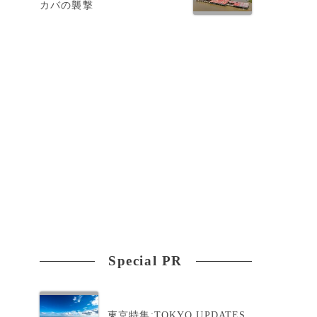
カバの襲撃
い
Special PR
ダ
東京特集:TOKYO UPDATES