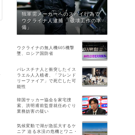
独軍需メーカーへのスパイ行為で
ウクライナ人逮捕 「破壊工作の準
備」
ウクライナの無人機605機撃
墜、ロシア国防省
パレスチナ人と衝突したイス
の
ラエル人入植者、「フレンド
リーファイア」で死亡した可
能性
韓国サッカー協会を家宅捜
索、洪明甫前監督就任めぐり
業務妨害の疑い
気候変動で湖が急拡大するケ
ニア 迫る水没の危機とワニ・