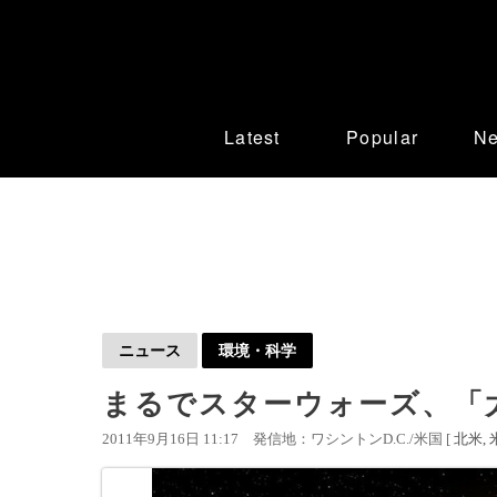
Latest
Popular
N
ニュース
環境・科学
まるでスターウォーズ、「
2011年9月16日 11:17
発信地：ワシントンD.C./米国 [
北米