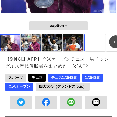
caption +
作成中
画像作成中
【9月8日 AFP】全米オープンテニス、男子シン
グルス歴代優勝者をまとめた。(c)AFP
スポーツ
テニス
テニス写真特集
写真特集
全米オープン
四大大会（グランドスラム）