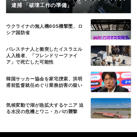
逮捕 「破壊工作の準備」
ウクライナの無人機605機撃墜、ロ
シア国防省
パレスチナ人と衝突したイスラエル
人入植者、「フレンドリーファイ
ア」で死亡した可能性
韓国サッカー協会を家宅捜索、洪明
甫前監督就任めぐり業務妨害の疑い
気候変動で湖が急拡大するケニア 迫
る水没の危機とワニ・カバの襲撃