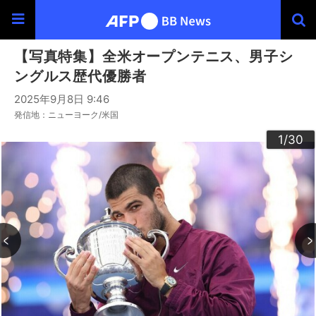
【写真特集】全米オープンテニス、男子シ
ングルス歴代優勝者
2025年9月8日 9:46
発信地：ニューヨーク/米国
30
20
23
24
26
29
22
25
27
28
10
13
14
16
19
12
15
17
18
21
11
3
4
6
9
2
5
7
8
1
/30
/30
/30
/30
/30
/30
/30
/30
/30
/30
/30
/30
/30
/30
/30
/30
/30
/30
/30
/30
/30
/30
/30
/30
/30
/30
/30
/30
/30
/30