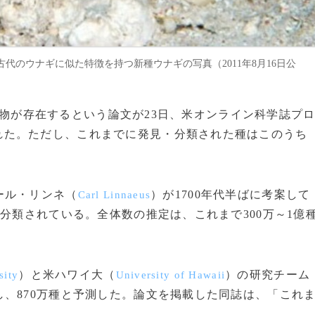
のウナギに似た特徴を持つ新種ウナギの写真（2011年8月16日公
の生物が存在するという論文が23日、米オンライン科学誌プ
れた。ただし、これまでに発見・分類された種はこのうち
ール・リンネ（
）が1700年代半ばに考案して
Carl Linnaeus
分類されている。全体数の推定は、これまで300万～1億
）と米ハワイ大（
）の研究チーム
sity
University of Hawaii
、870万種と予測した。論文を掲載した同誌は、「これ