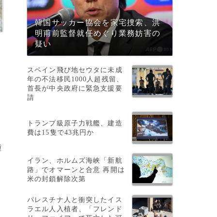
韓国サッカー協会を家宅捜索、洪
明甫前監督就任めぐり業務妨害の
疑い
スペイン飛び地セウタに未成
ロ
年の不法移民1000人超残留、
首長が中央政府に緊急支援要
請
トランプ級原子力戦艦、建造
費は15隻で43兆円か
種
イラン、ホルムズ海峡「新航
路」でオマーンと合意 再開は
米の封鎖解除次第
パレスチナ人と衝突したイス
ま
ラエル人入植者、「フレンド