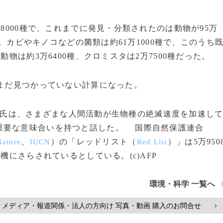
8000種で、これまでに発見・分類されたのは動物が95万
いる。カビやキノコなどの菌類は約61万1000種で、このうち
動物は約3万6400種、クロミスタは2万7500種だった。
まだ見つかっていない計算になった。
氏は、さまざまな人間活動が生物種の絶滅速度を加速し
重要な意味合いを持つと話した。 国際自然保護連合
、
）の「レッドリスト（
）」は5万950
Nature
IUCN
Red List
機にさらされているとしている。(c)AFP
環境・科学 一覧へ
メディア・報道関係・法人の方向け 写真・動画 購入のお問合せ
>