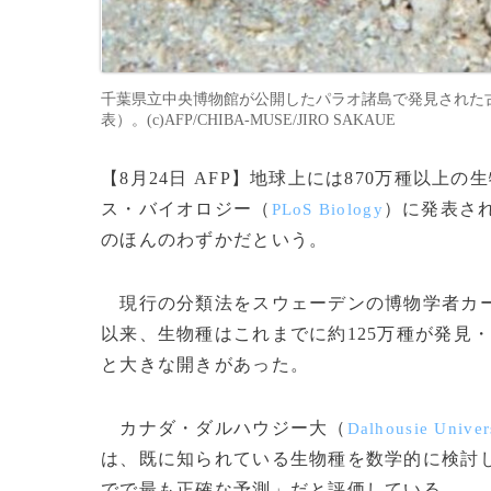
千葉県立中央博物館が公開したパラオ諸島で発見された古代
表）。(c)AFP/CHIBA-MUSE/JIRO SAKAUE
【8月24日 AFP】地球上には870万種以上
ス・バイオロジー（
）に発表さ
PLoS Biology
のほんのわずかだという。
現行の分類法をスウェーデンの博物学者カ
以来、生物種はこれまでに約125万種が発見・
と大きな開きがあった。
カナダ・ダルハウジー大（
Dalhousie Univer
は、既に知られている生物種を数学的に検討し
でで最も正確な予測」だと評価している。