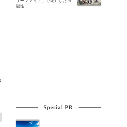
リーファイア」で死亡した可
能性
既
て
8
>
Special PR