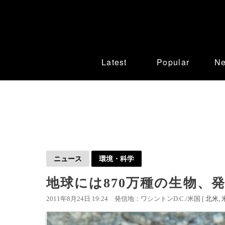
Latest
Popular
N
ニュース
環境・科学
地球には870万種の生物、
2011年8月24日 19:24
発信地：ワシントンD.C./米国 [
北米