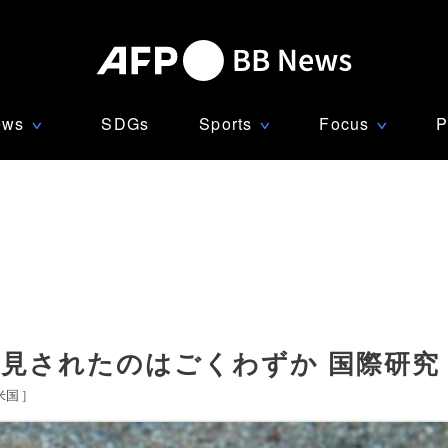
ews
SDGs
Sports
Focus
P
∨
∨
∨
発見されたのはごくわずか 国際研究
米国
]