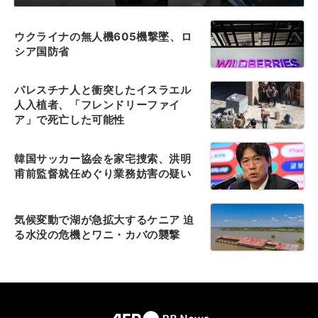
ウクライナの無人機605機撃墜、ロ
シア国防省
パレスチナ人と衝突したイスラエル
人入植者、「フレンドリーファイ
ア」で死亡した可能性
韓国サッカー協会を家宅捜索、洪明
甫前監督就任めぐり業務妨害の疑い
気候変動で湖が急拡大するケニア 迫
る水没の危機とワニ・カバの襲撃