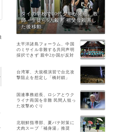
タイの学校で10代少年が発砲、教
師・生徒ら6人殺害 祖父母殺害し
た後移動
機
太平洋諸島フォーラム、中国
のミサイル非難する共同声明
採択できず 親中2か国が反対
台湾軍、大規模演習で台北攻
撃阻止を想定し「橋封鎖」
国連事務総長、ロシアとウク
ロ
ライナ両国を非難 民間人狙っ
最
た攻撃めぐり
A
北朝鮮指導部、夏バテ対策に
>
犬肉スープ「補身湯」推奨