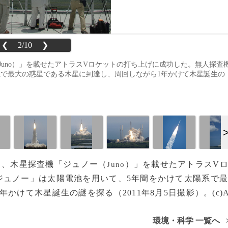
❮
2/10
❯
Juno）」を載せたアトラスVロケットの打ち上げに成功した。無人探査
系で最大の惑星である木星に到達し、周回しながら1年かけて木星誕生の
5日、木星探査機「ジュノー（
）」を載せたアトラスV
Juno
ジュノー」は太陽電池を用いて、5年間をかけて太陽系で
かけて木星誕生の謎を探る（2011年8月5日撮影）。(c)
環境・科学 一覧へ