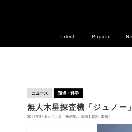
Latest
Popular
N
ニュース
環境・科学
無人木星探査機「ジュノー
2011年8月6日 11:10
発信地：米国 [
北米
米国
]