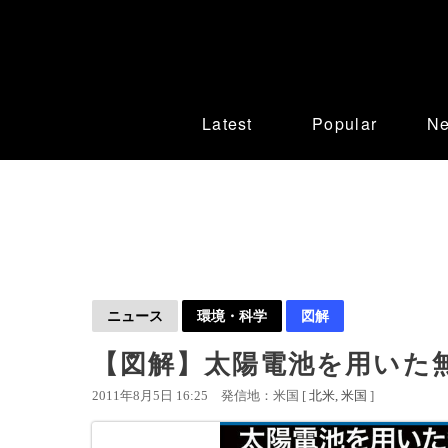
Latest
Popular
N
ニュース
環境・科学
図解
【図解】太陽電池を用いた
2011年8月5日 16:25
発信地：米国 [
北米
米国
]