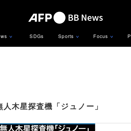
ews
SDGs
Sports
Focus
P
∨
∨
∨
無人木星探査機「ジュノー」