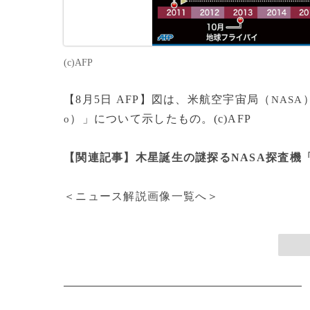
(c)AFP
【8月5日 AFP】図は、米航空宇宙局（
NASA
）」について示したもの。(c)AFP
o
【関連記事】木星誕生の謎探るNASA探査機
＜ニュース解説画像一覧へ＞