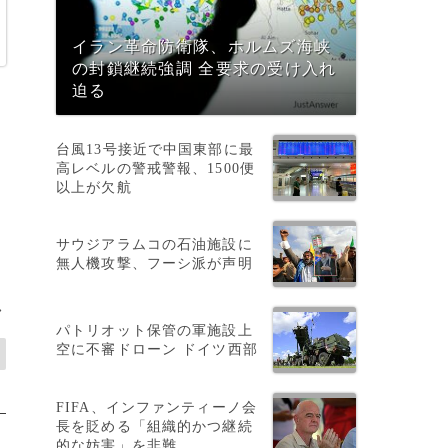
イラン革命防衛隊、ホルムズ海峡
の封鎖継続強調 全要求の受け入れ
迫る
台風13号接近で中国東部に最
高レベルの警戒警報、1500便
以上が欠航
サウジアラムコの石油施設に
無人機攻撃、フーシ派が声明
>
パトリオット保管の軍施設上
空に不審ドローン ドイツ西部
FIFA、インファンティーノ会
長を貶める「組織的かつ継続
的な妨害」を非難