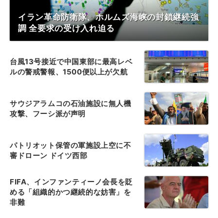
イラン革命防衛隊、ホルムズ海峡の封鎖継続強
調 全要求の受け入れ迫る
台風13号接近で中国東部に最高レベ
ルの警戒警報、1500便以上が欠航
サウジアラムコの石油施設に無人機
攻撃、フーシ派が声明
パトリオット保管の軍施設上空に不
審ドローン ドイツ西部
FIFA、インファンティーノ会長を貶
める「組織的かつ継続的な妨害」を
非難