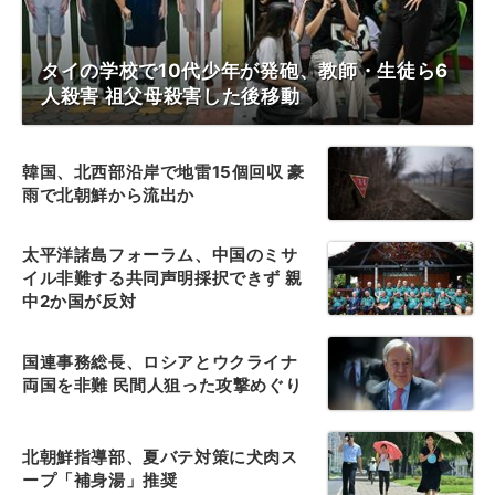
タイの学校で10代少年が発砲、教師・生徒ら6
人殺害 祖父母殺害した後移動
韓国、北西部沿岸で地雷15個回収 豪
雨で北朝鮮から流出か
太平洋諸島フォーラム、中国のミサ
イル非難する共同声明採択できず 親
中2か国が反対
国連事務総長、ロシアとウクライナ
両国を非難 民間人狙った攻撃めぐり
北朝鮮指導部、夏バテ対策に犬肉ス
ープ「補身湯」推奨