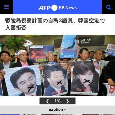
鬱陵島視察計画の自民3議員、韓国空港で
入国拒否
❮
1/8
❯
caption +