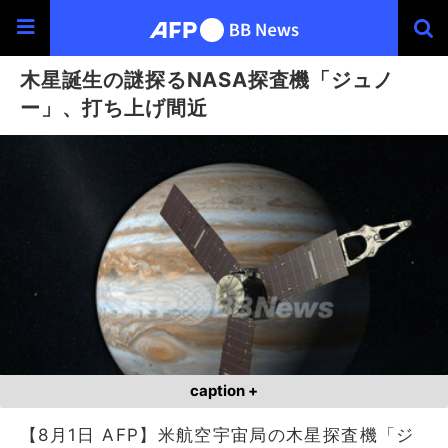
木星誕生の謎探るNASA探査機「ジュノ
ー」、打ち上げ間近
caption +
【8月1日 AFP】米航空宇宙局の木星探査機「ジ