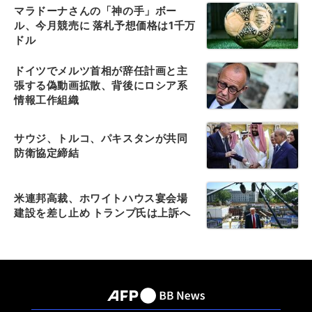
マラドーナさんの「神の手」ボー
ル、今月競売に 落札予想価格は1千万
ドル
ドイツでメルツ首相が辞任計画と主
張する偽動画拡散、背後にロシア系
情報工作組織
サウジ、トルコ、パキスタンが共同
防衛協定締結
米連邦高裁、ホワイトハウス宴会場
建設を差し止め トランプ氏は上訴へ