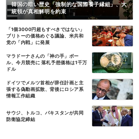
韓国の暗い歴史「強制的な国際養子縁組」、大
統領が真相解明を約束
「1個3000円超もすべきではない」
ブリトーの価格めぐる議論、米共和
党の「内戦」に発展
マラドーナさんの「神の手」ボー
ル、今月競売に 落札予想価格は1千万
ドル
ドイツでメルツ首相が辞任計画と主
張する偽動画拡散、背後にロシア系
情報工作組織
サウジ、トルコ、パキスタンが共同
防衛協定締結