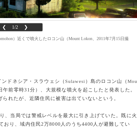
❮
1/2
❯
ohon）近くで噴火したロコン山（Mount Lokon、2011年7月15日撮
、インドネシア・スラウェシ（
）島のロコン山（
Sulawesi
Mo
15日午前零時31分）、大規模な噴火を起こしたと発表した。
上げられたが、近隣住民に被害は出ていないという。
り、当局では警戒レベルを最大に引き上げていた。既に
おり、域内住民2万8000人のうち4400人が避難してい