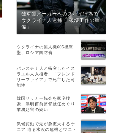
独軍需メーカーへのスパイ行為で
ウクライナ人逮捕 「破壊工作の準
備」
ウクライナの無人機605機撃
墜、ロシア国防省
パレスチナ人と衝突したイス
ラエル人入植者、「フレンド
u
リーファイア」で死亡した可
能性
韓国サッカー協会を家宅捜
索、洪明甫前監督就任めぐり
業務妨害の疑い
火
気候変動で湖が急拡大するケ
ニア 迫る水没の危機とワニ・