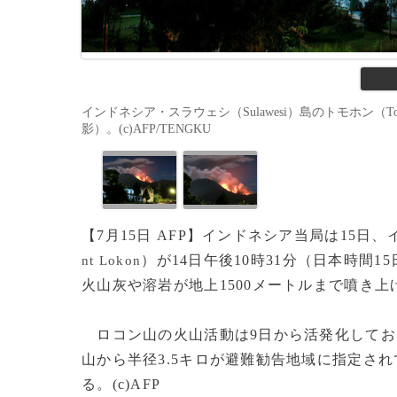
インドネシア・スラウェシ（Sulawesi）島のトモホン（Tom
影）。(c)AFP/TENGKU
【7月15日 AFP】インドネシア当局は15日
）が14日午後10時31分（日本時間
nt Lokon
火山灰や溶岩が地上1500メートルまで噴き
ロコン山の火山活動は9日から活発化してお
山から半径3.5キロが避難勧告地域に指定されて
る。(c)AFP