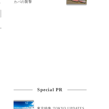
カバの襲撃
>
Special PR
東京特集:TOKYO UPDATES