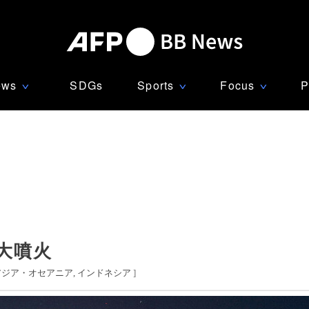
ews
SDGs
Sports
Focus
P
∨
∨
∨
大噴火
アジア・オセアニア
インドネシア
]