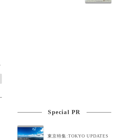
>
Special PR
東京特集:TOKYO UPDATES