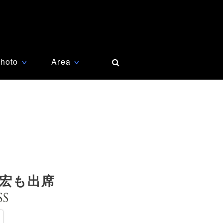
hoto
Area
∨
∨
宏も出席