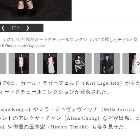
❮
1/15
❯
」の11/12年秋冬オートクチュールコレクションに出席したモデル/ 女
tos.com/Pixplanete
リ市内で6日、カール・ラガーフェルド（
）が手
Karl Lagerfeld
秋冬オートクチュールコレクションが発表された。
）やミラ・ジョヴォヴィッチ（
iane Kruger
Milla Jovovic
レントのアレクサ・チャン（
）などが出席。
Alexa Chung
）や俳優の玉木宏（
）も姿を見せた。
a
Hiroshi Tamaki