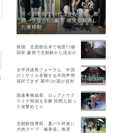
タイの学校で10代少年が発砲、教
師・生徒ら6人殺害 祖父母殺害し
た後移動
韓国、北西部沿岸で地雷15個
回収 豪雨で北朝鮮から流出か
太平洋諸島フォーラム、中国
のミサイル非難する共同声明
が
採択できず 親中2か国が反対
国連事務総長、ロシアとウク
ライナ両国を非難 民間人狙っ
た攻撃めぐり
日
北朝鮮指導部、夏バテ対策に
犬肉スープ「補身湯」推奨