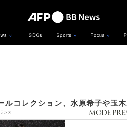
ews
SDGs
Sports
Focus
P
∨
∨
∨
ールコレクション、水原希子や玉木
フランス
]