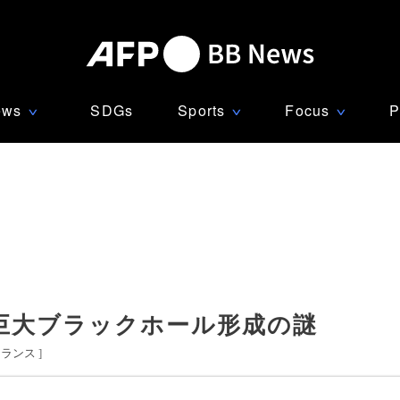
ews
SDGs
Sports
Focus
P
∨
∨
∨
巨大ブラックホール形成の謎
フランス
]