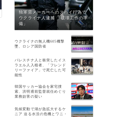
独軍需メーカーへのスパイ行為で
ウクライナ人逮捕 「破壊工作の準
備」
ウクライナの無人機605機撃
墜、ロシア国防省
パレスチナ人と衝突したイス
ラエル人入植者、「フレンド
リーファイア」で死亡した可
能性
韓国サッカー協会を家宅捜
索、洪明甫前監督就任めぐり
業務妨害の疑い
気候変動で湖が急拡大するケ
ニア 迫る水没の危機とワニ・