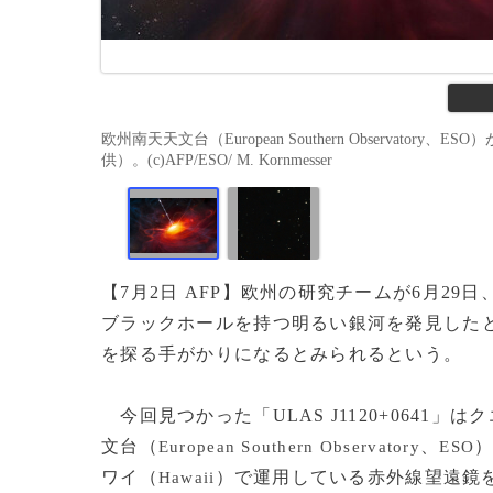
欧州南天天文台（European Southern Observatory
供）。(c)AFP/ESO/ M. Kornmesser
【7月2日 AFP】欧州の研究チームが6月2
ブラックホールを持つ明るい銀河を発見した
を探る手がかりになるとみられるという。
今回見つかった「ULAS J1120+0641
文台（
、
）
European Southern Observatory
ESO
ワイ（
）で運用している赤外線望遠鏡
Hawaii