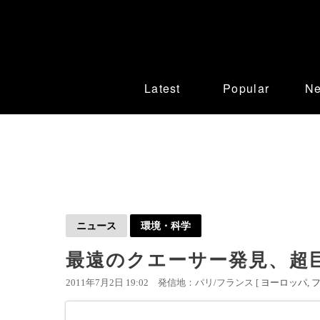
Latest
Popular
N
ニュース
環境・科学
最遠のクエーサー発見、超
2011年7月2日 19:02
発信地：パリ/フランス [
ヨーロッパ