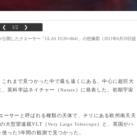
❮
1/2
❯
、ESO）が公開したクエーサー「ULAS J1120+0641」の想像図（2011年6月29日提
9日、これまで見つかった中で最も遠くにある、中心に超巨大
と、英科学誌ネイチャー（
）に発表した。初期宇宙
Nature
」はクエーサーと呼ばれる種類の天体で、チリにある欧州南天天
の大型望遠鏡VLT（
）と、英国がハ
Very Large Telescope
を使った5年間の観測で見つかった。