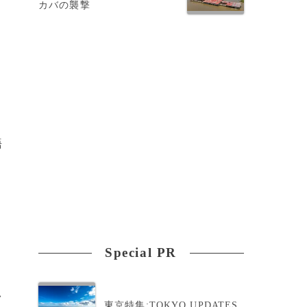
カバの襲撃
に
し
語
Special PR
>
東京特集:TOKYO UPDATES