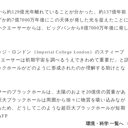
約129億光年離れていることが分かった。約137億年前
か約7億7000万年後にこの天体が発した光を捉えたこと
クエーサーからは、ビッグバンから8億7000万年後に発
ッジ・ロンドン（
）のスティーブ
Imperial College London
クエーサーは初期宇宙を調べるうえできわめて重要だ」と
ックホールがどのように形成されたのか理解する助けとな
ーのブラックホールは、太陽のおよそ20億倍の質量があ
巨大ブラックホールは周囲から徐々に物質を吸い込みなが
るため、どうしてこのような超巨大ブラックホールが短期
FP
環境・科学 一覧へ