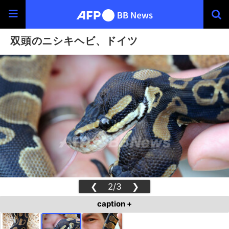
双頭のニシキヘビ、ドイツ
❮
2/3
❯
caption +