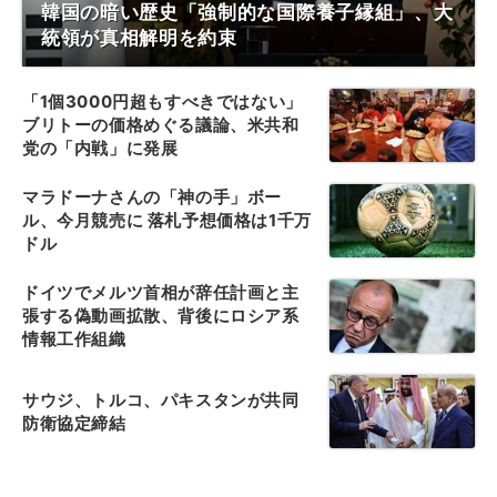
韓国の暗い歴史「強制的な国際養子縁組」、大
統領が真相解明を約束
「1個3000円超もすべきではない」
ブリトーの価格めぐる議論、米共和
党の「内戦」に発展
マラドーナさんの「神の手」ボー
ル、今月競売に 落札予想価格は1千万
ドル
ドイツでメルツ首相が辞任計画と主
張する偽動画拡散、背後にロシア系
情報工作組織
サウジ、トルコ、パキスタンが共同
防衛協定締結