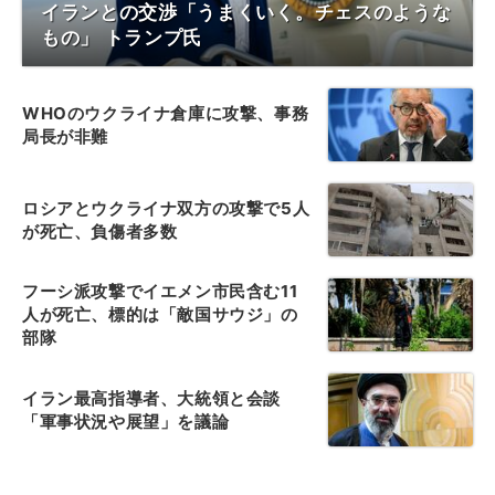
イランとの交渉「うまくいく。チェスのような
もの」 トランプ氏
WHOのウクライナ倉庫に攻撃、事務
局長が非難
ロシアとウクライナ双方の攻撃で5人
が死亡、負傷者多数
フーシ派攻撃でイエメン市民含む11
人が死亡、標的は「敵国サウジ」の
部隊
イラン最高指導者、大統領と会談
「軍事状況や展望」を議論